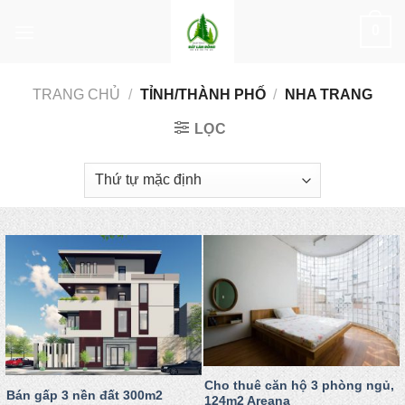
Skip
0
to
content
TRANG CHỦ
/
TỈNH/THÀNH PHỐ
/
NHA TRANG
LỌC
Cho thuê căn hộ 3 phòng ngủ,
Bán gấp 3 nền đất 300m2
124m2 Areana