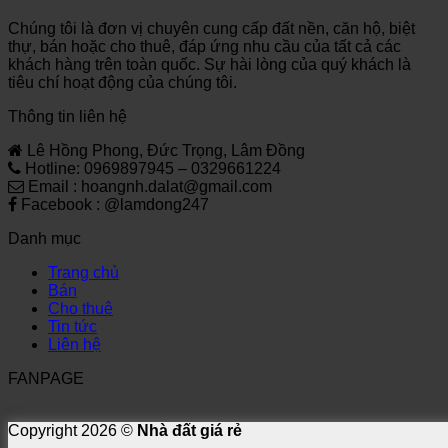
Chúng tôi là đơn vị chuyên cung cấp đất nền, căn hộ, biệt
thự, bán hoặc cho thuê, đáp ứng nhu cầu của tất cả các
khách hàng trên toàn quốc. Sự hài lòng của quý khách là
tiêu chí hoạt động của chúng tôi.
Thông tin liên hệ
Lê Hồng Phong, Đức Trọng, Lâm Đồng
Hotline: 0969897945 – 0329661224
Email : hoangnh.dalat@gmail.com
Facebook : @lamdong247
Danh mục
Trang chủ
Bán
Cho thuê
Tin tức
Liên hệ
FANPAGE
Copyright 2026 ©
Nhà đất giá rẻ