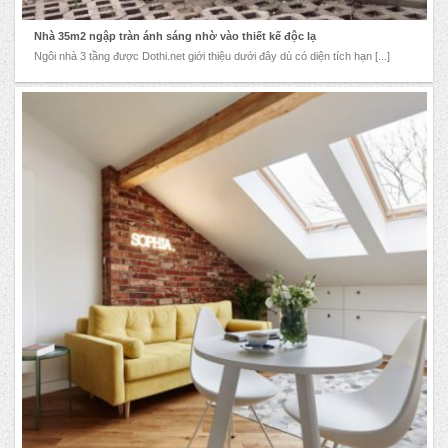
Nhà 35m2 ngập tràn ánh sáng nhờ vào thiết kế độc lạ
Ngôi nhà 3 tầng được Dothi.net giới thiệu dưới đây dù có diện tích hạn [...]