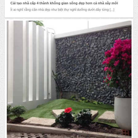
Cải tạo nhà cấp 4 thành không gian sống đẹp hơn cả nhà xây mới
Ít ai nghĩ rằng căn nhà đẹp như biệt thự nghỉ dưỡng dưới đây từng [...]