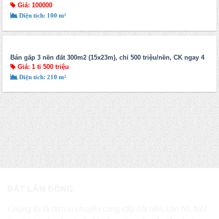
0917952852
Giá: 100000
Diện tích: 100 m²
Bán gấp 3 nền đất 300m2 (15x23m), chỉ 500 triệu/nền, CK ngay 4
chỉ vàng
Giá: 1 tỉ 500 triệu
Diện tích: 210 m²
ĐẤT LÂM ĐỒNG
Chúng tôi là đơn vị chuyên cung cấp đất nền, căn hộ, biệt