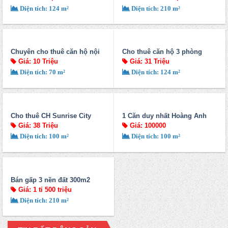
Diện tích: 124 m²
Diện tích: 210 m²
Chuyên cho thuê căn hộ nội
Cho thuê căn hộ 3 phòng
khu Phú Mỹ Hưng, Q7 giá rẻ
ngủ, 124m2 Sunrise City
Giá: 10 Triệu
Giá: 31 Triệu
Diện tích: 70 m²
Diện tích: 124 m²
Cho thuê CH Sunrise City
1 Căn duy nhất Hoàng Anh
(North, Central, South) 2-4PN,
Gia Lai 3 cho thuê 10 tr/th.
Giá: 38 Triệu
Giá: 100000
giá tốt
Call: 0917952852
Diện tích: 100 m²
Diện tích: 100 m²
Bán gấp 3 nền đất 300m2
(15x23m), chỉ 500 triệu/nền,
Giá: 1 tỉ 500 triệu
CK ngay 4 chỉ vàng
Diện tích: 210 m²