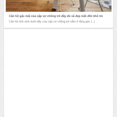
Căn hộ gác mái của cặp vợ chồng trẻ đầy đủ và đẹp mắt đến khó tin
Căn hộ nhỏ xinh dưới đây của cặp vợ chồng trẻ nằm ở tầng gác [...]