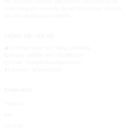
thự, bán hoặc cho thuê, đáp ứng nhu cầu của tất cả các
khách hàng trên toàn quốc. Sự hài lòng của quý khách là
tiêu chí hoạt động của chúng tôi.
THÔNG TIN LIÊN HỆ
Lê Hồng Phong, Đức Trọng, Lâm Đồng
Hotline: 0969897945 – 0329661224
Email : hoangnh.dalat@gmail.com
Facebook : @lamdong247
DANH MỤC
Trang chủ
Bán
Cho thuê