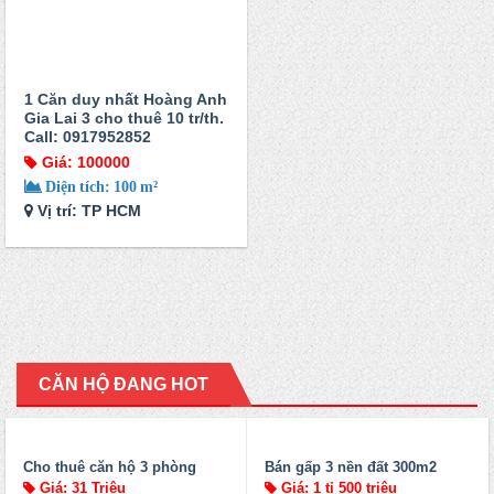
1 Căn duy nhất Hoàng Anh
Gia Lai 3 cho thuê 10 tr/th.
Call: 0917952852
Giá: 100000
Diện tích: 100 m²
Vị trí: TP HCM
CĂN HỘ ĐANG HOT
Cho thuê căn hộ 3 phòng
Bán gấp 3 nền đất 300m2
ngủ, 124m2 Areana
(18x25m)
Giá: 31 Triệu
Giá: 1 tỉ 500 triệu