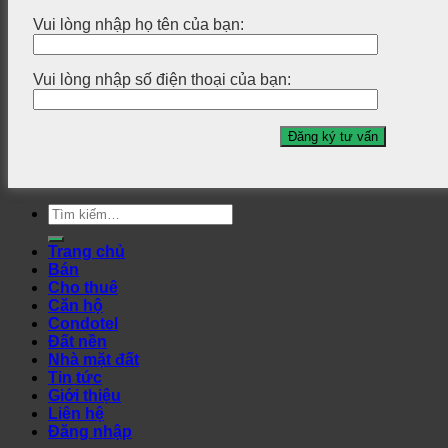
Vui lòng nhập họ tên của bạn:
Vui lòng nhập số điện thoại của bạn:
Tìm
kiếm:
Trang chủ
Bán
Cho thuê
Căn hộ
Condotel
Đất nền
Nhà mặt đất
Tin tức
Giới thiệu
Liên hệ
Đăng nhập