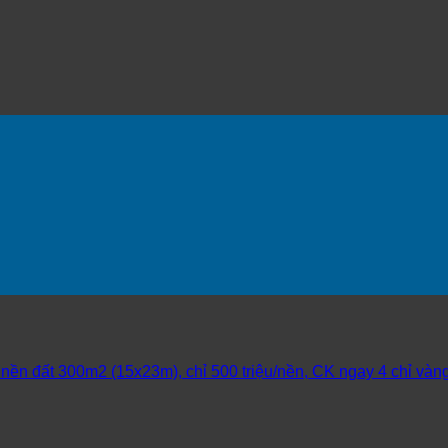
nền đất 300m2 (15x23m), chỉ 500 triệu/nền, CK ngay 4 chỉ vàn