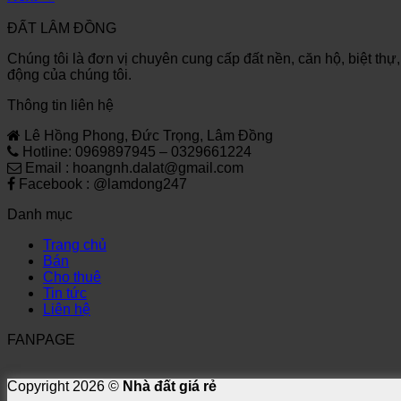
ĐẤT LÂM ĐỒNG
Chúng tôi là đơn vị chuyên cung cấp đất nền, căn hộ, biệt thự
động của chúng tôi.
Thông tin liên hệ
Lê Hồng Phong, Đức Trọng, Lâm Đồng
Hotline: 0969897945 – 0329661224
Email : hoangnh.dalat@gmail.com
Facebook : @lamdong247
Danh mục
Trang chủ
Bán
Cho thuê
Tin tức
Liên hệ
FANPAGE
Copyright 2026 ©
Nhà đất giá rẻ