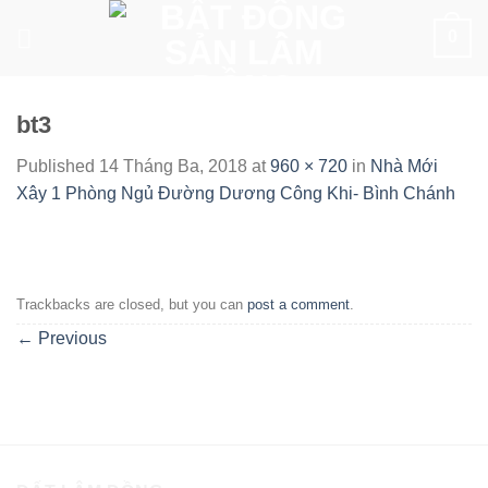
Skip
0
to
content
bt3
Published
14 Tháng Ba, 2018
at
960 × 720
in
Nhà Mới
Xây 1 Phòng Ngủ Đường Dương Công Khi- Bình Chánh
Trackbacks are closed, but you can
post a comment
.
←
Previous