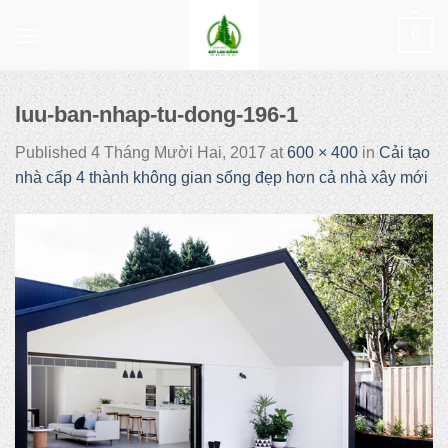
Skip
0
to
content
luu-ban-nhap-tu-dong-196-1
Published
4 Tháng Mười Hai, 2017
at
600 × 400
in
Cải tạo
nhà cấp 4 thành không gian sống đẹp hơn cả nhà xây mới