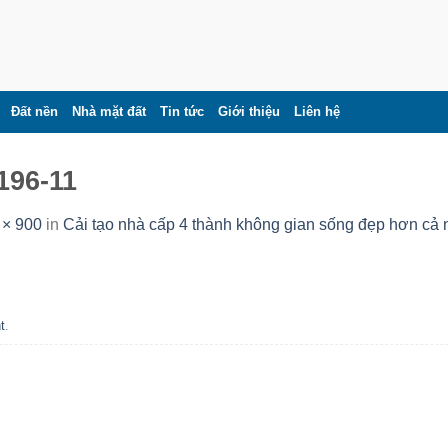
Đất nền
Nhà mặt đất
Tin tức
Giới thiệu
Liên hệ
196-11
 × 900
in
Cải tạo nhà cấp 4 thành không gian sống đẹp hơn cả 
t
.