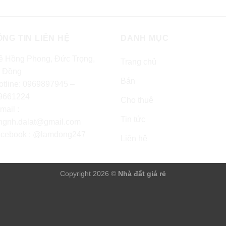
NG TIN LIÊN HỆ
DANH MỤC
ê Hồng Phong, Đức Trọng,
Trang chủ
 Đồng
Bán
tline: 0969897945 –
9661224
Cho thuê
mail :
Tin tức
ngnh.dalat@gmail.com
cebook : @lamdong247
Liên hệ
Copyright 2026 ©
Nhà đất giá rẻ