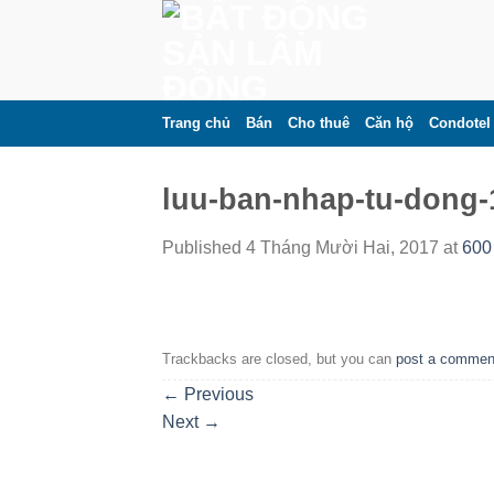
Skip
to
content
Trang chủ
Bán
Cho thuê
Căn hộ
Condotel
luu-ban-nhap-tu-dong-
Published
4 Tháng Mười Hai, 2017
at
600
Trackbacks are closed, but you can
post a commen
←
Previous
Next
→