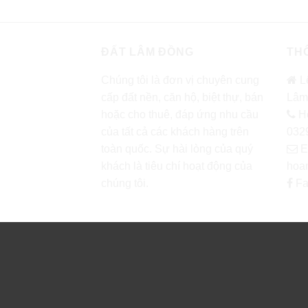
ĐẤT LÂM ĐỒNG
THÔ
Chúng tôi là đơn vị chuyên cung
L
cấp đất nền, căn hộ, biệt thự, bán
Lâm
hoặc cho thuê, đáp ứng nhu cầu
Ho
của tất cả các khách hàng trên
032
toàn quốc. Sự hài lòng của quý
E
khách là tiêu chí hoạt động của
hoa
chúng tôi.
Fa