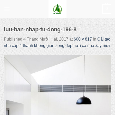
Skip
0
to
content
luu-ban-nhap-tu-dong-196-8
Published
4 Tháng Mười Hai, 2017
at
600 × 817
in
Cải tạo
nhà cấp 4 thành không gian sống đẹp hơn cả nhà xây mới