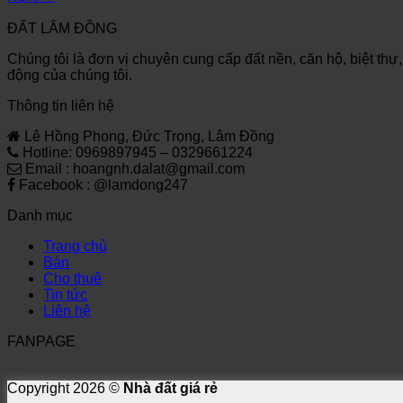
ĐẤT LÂM ĐỒNG
Chúng tôi là đơn vị chuyên cung cấp đất nền, căn hộ, biệt thự
động của chúng tôi.
Thông tin liên hệ
Lê Hồng Phong, Đức Trọng, Lâm Đồng
Hotline: 0969897945 – 0329661224
Email : hoangnh.dalat@gmail.com
Facebook : @lamdong247
Danh mục
Trang chủ
Bán
Cho thuê
Tin tức
Liên hệ
FANPAGE
Copyright 2026 ©
Nhà đất giá rẻ