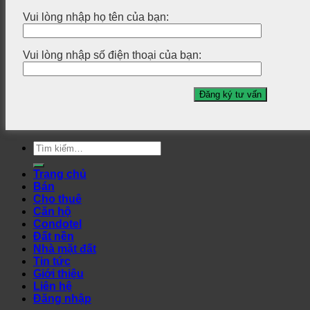
Vui lòng nhập họ tên của bạn:
Vui lòng nhập số điện thoại của bạn:
Tìm
kiếm:
Trang chủ
Bán
Cho thuê
Căn hộ
Condotel
Đất nền
Nhà mặt đất
Tin tức
Giới thiệu
Liên hệ
Đăng nhập