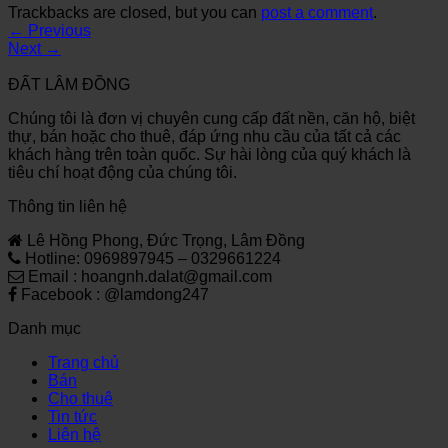
Trackbacks are closed, but you can
post a comment
.
←
Previous
Next
→
ĐẤT LÂM ĐỒNG
Chúng tôi là đơn vị chuyên cung cấp đất nền, căn hộ, biệt
thự, bán hoặc cho thuê, đáp ứng nhu cầu của tất cả các
khách hàng trên toàn quốc. Sự hài lòng của quý khách là
tiêu chí hoạt động của chúng tôi.
Thông tin liên hệ
Lê Hồng Phong, Đức Trọng, Lâm Đồng
Hotline: 0969897945 – 0329661224
Email : hoangnh.dalat@gmail.com
Facebook : @lamdong247
Danh mục
Trang chủ
Bán
Cho thuê
Tin tức
Liên hệ