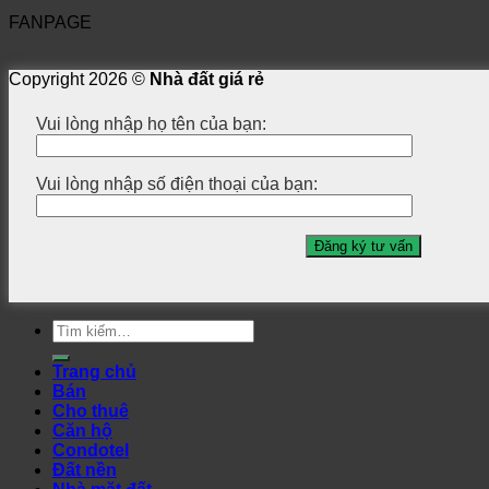
FANPAGE
Copyright 2026 ©
Nhà đất giá rẻ
Vui lòng nhập họ tên của bạn:
Vui lòng nhập số điện thoại của bạn:
Tìm
kiếm:
Trang chủ
Bán
Cho thuê
Căn hộ
Condotel
Đất nền