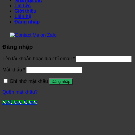
Nhà mặt đất
Tin tức
Giới thiệu
Liên hệ
Đăng nhập
Đăng nhập
Tên tài khoản hoặc địa chỉ email
*
Mật khẩu
*
Ghi nhớ mật khẩu
Đăng nhập
Quên mật khẩu?
Call Now Button