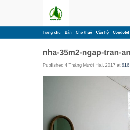
Skip
to
content
Trang chủ
Bán
Cho thuê
Căn hộ
Condotel
nha-35m2-ngap-tran-an
Published
4 Tháng Mười Hai, 2017
at
616