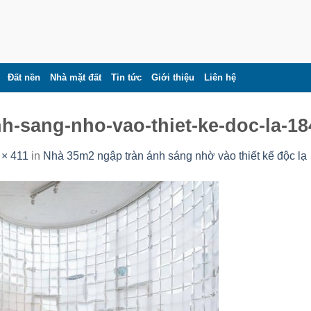
Đất nền
Nhà mặt đất
Tin tức
Giới thiệu
Liên hệ
h-sang-nho-vao-thiet-ke-doc-la-18
 × 411
in
Nhà 35m2 ngập tràn ánh sáng nhờ vào thiết kế độc lạ